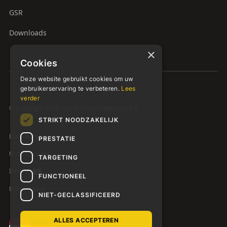
GSR
Downloads
×
Cookies
Deze website gebruikt cookies om uw
gebruikerservaring te verbeteren.
Lees
verder
© Copyright 2026 - Siers Groep Oldenzaal B.V.
STRIKT NOODZAKELIJK
Datenschutzerklärung
PRESTATIE
Unterstützung
TARGETING
Intranet
FUNCTIONEEL
Präsentation
NIET-GECLASSIFICEERD
ALLES ACCEPTEREN