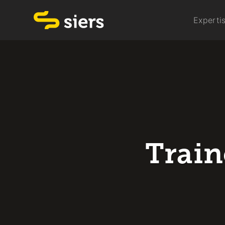
Experti
Trai