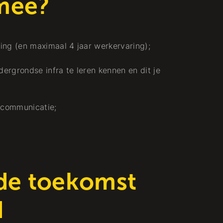
mee?
ing (en maximaal 4 jaar werkervaring);
ergrondse infra te leren kennen en dit je
e communicatie;
 de toekomst
d