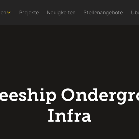
sen
Projekte
Neuigkeiten
Stellenangebote
Üb
neeship Ondergr
Infra