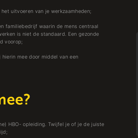
ij het uitvoeren van je werkzaamheden;
en familiebedrijf waarin de mens centraal
werken is niet de standaard. Een gezonde
jd voorop;
Arbeiten bei
ij hierin mee door middel van een
Lead Engineer
mee?
Buurtaanpak
Ingenieurwesen
) HBO- opleiding. Twijfel je of je de juiste
ijd;