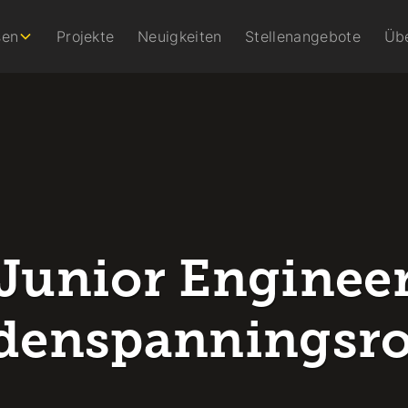
sen
Projekte
Neuigkeiten
Stellenangebote
Üb
Junior Enginee
denspanningsro