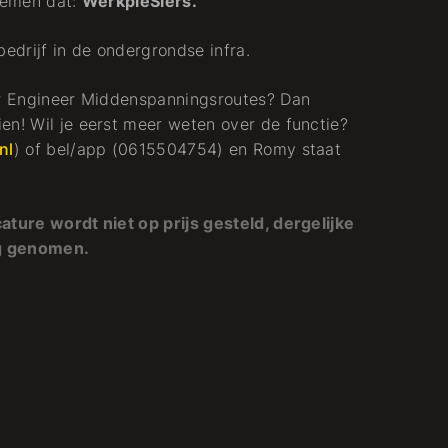
noemen dat:
WerkpleSiers.
ebedrijf in de ondergrondse infra.
ior Engineer Middenspanningsroutes? Dan
en! Wil je eerst meer weten over de functie?
nl
) of bel/app (0615504754) en Romy staat
ature wordt niet op prijs gesteld, dergelijke
ng genomen.