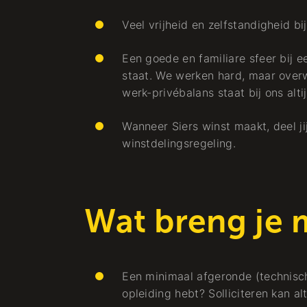
Veel vrijheid en zelfstandigheid b
Een goede en familiare sfeer bij e
staat. We werken hard, maar over
werk-privébalans staat bij ons alti
Arbeiten bei
Wanneer Siers winst maakt, deel j
winstdelingsregeling.
Engineer
Wat breng je 
en
Netuitbreiding
Ingenieurwesen
Een minimaal afgeronde (technische
opleiding hebt? Solliciteren kan alt