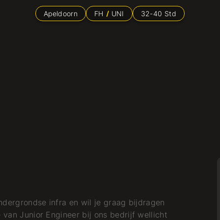
Apeldoorn
FH
UNI
32
-
40
Std
ondergrondse infra en wil je graag bijdragen
 van Junior Engineer bij ons bedrijf wellicht