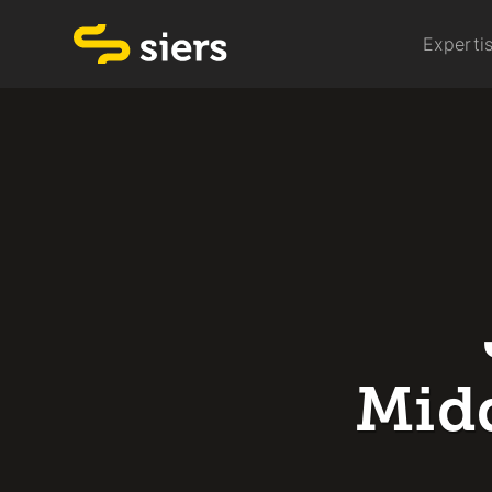
Experti
Mid