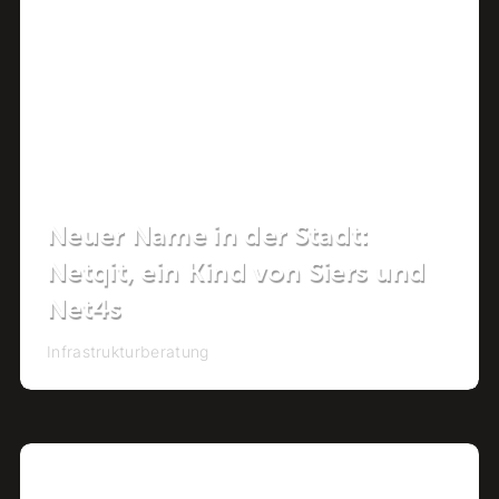
Neuer Name in der Stadt:
Netqit, ein Kind von Siers und
Net4s
Infrastrukturberatung
Projekt