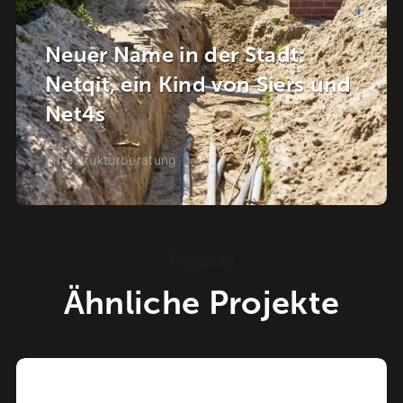
Neuer Name in der Stadt:
Netqit, ein Kind von Siers und
Net4s
Infrastrukturberatung
Projekte
Ähnliche Projekte
Projekt